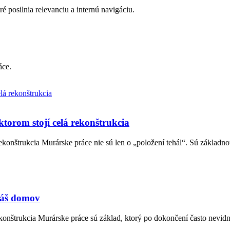
é posilnia relevanciu a internú navigáciu.
áce.
torom stojí celá rekonštrukcia
ekonštrukcia Murárske práce nie sú len o „položení tehál“. Sú základno
váš domov
ekonštrukcia Murárske práce sú základ, ktorý po dokončení často nevidn