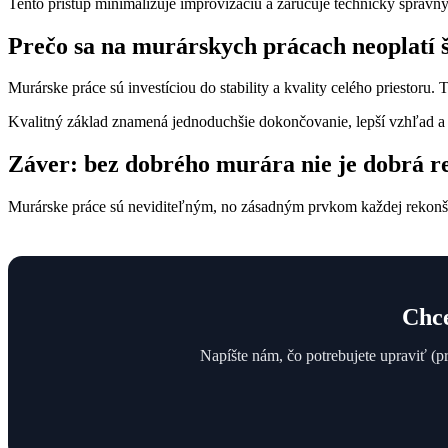
Tento prístup minimalizuje improvizáciu a zaručuje technicky správn
Prečo sa na murárskych prácach neoplatí š
Murárske práce sú investíciou do stability a kvality celého priestoru.
Kvalitný základ znamená jednoduchšie dokončovanie, lepší vzhľad a d
Záver: bez dobrého murára nie je dobrá r
Murárske práce sú neviditeľným, no zásadným prvkom každej rekonštr
Chce
Napíšte nám, čo potrebujete upraviť (p