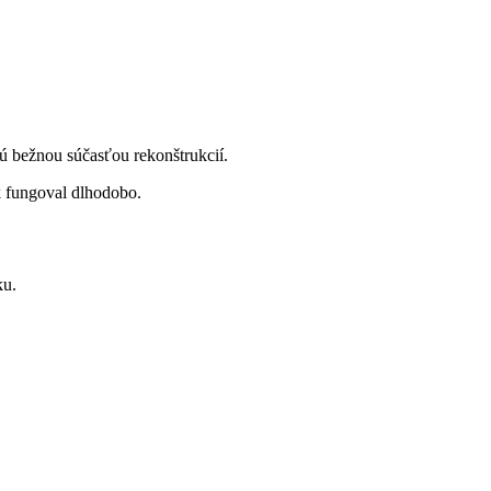
sú bežnou súčasťou rekonštrukcií.
k fungoval dlhodobo.
ku.