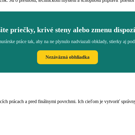
čok. Sú o presnosti, technickom myslení a schopnosti pripraviť priesto
ite priečky, krivé steny alebo zmenu dispoz
árske práce tak, aby na ne plynulo nadviazali obklady, stierky aj po
Nezáväzná obhliadka
acích prácach a pred finálnymi povrchmi. Ich cieľom je vytvoriť správny