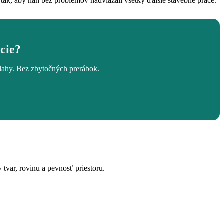
r tak, aby naň bez problémov nadviazali všetky ďalšie stavebné práce.
ície?
dlahy. Bez zbytočných prerábok.
 tvar, rovinu a pevnosť priestoru.