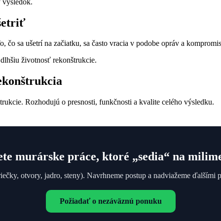
y výsledok.
etriť
 To, čo sa ušetrí na začiatku, sa často vracia v podobe opráv a kompromi
lhšiu životnosť rekonštrukcie.
ekonštrukcia
ukcie. Rozhodujú o presnosti, funkčnosti a kvalite celého výsledku.
te murárske práce, ktoré „sedia“ na milim
riečky, otvory, jadro, steny). Navrhneme postup a nadviažeme ďalšími 
Požiadať o nezáväznú ponuku