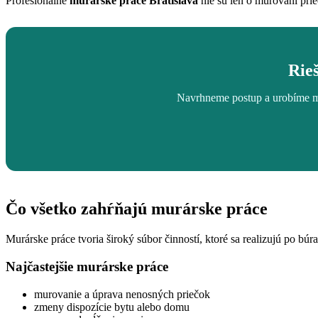
Profesionálne
murárske práce Bratislava
nie sú len o murovaní prie
Rieš
Navrhneme postup a urobíme mur
Čo všetko zahŕňajú murárske práce
Murárske práce tvoria široký súbor činností, ktoré sa realizujú po búr
Najčastejšie murárske práce
murovanie a úprava nenosných priečok
zmeny dispozície bytu alebo domu