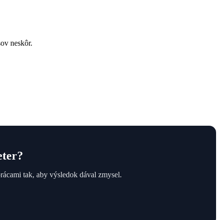
sov neskôr.
eter?
prácami tak, aby výsledok dával zmysel.