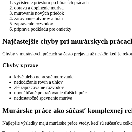
vyčistenie priestoru po búracích prácach
oprava a doplnenie muriva
murovanie nových priečok
zarovnanie otvorov a hrán
zapravenie rozvodov
príprava podkladu pre omietky
Najčastejšie chyby pri murárskych prácac
Chyby v murárskych prácach sa často prejavia až neskôr, keď je rekon
Chyby z praxe
krivé alebo nepresné murovanie
nedodržanie rovín a uhlov
zlé zapracovanie rozvodov
uponáhľané pokračovanie ďalších prác
nedostatočné spevnenie muriva
Murárske práce ako súčasť komplexnej re
Najlepšie výsledky majú murárske práce vtedy, keď sú súčasťou cel