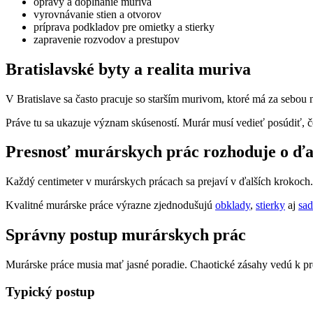
opravy a dopĺňanie muriva
vyrovnávanie stien a otvorov
príprava podkladov pre omietky a stierky
zapravenie rozvodov a prestupov
Bratislavské byty a realita muriva
V Bratislave sa často pracuje so starším murivom, ktoré má za sebou 
Práve tu sa ukazuje význam skúseností. Murár musí vedieť posúdiť, č
Presnosť murárskych prác rozhoduje o ďa
Každý centimeter v murárskych prácach sa prejaví v ďalších krokoch.
Kvalitné murárske práce výrazne zjednodušujú
obklady
,
stierky
aj
sad
Správny postup murárskych prác
Murárske práce musia mať jasné poradie. Chaotické zásahy vedú k p
Typický postup