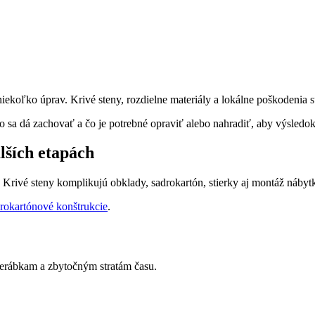
niekoľko úprav. Krivé steny, rozdielne materiály a lokálne poškodenia 
o sa dá zachovať a čo je potrebné opraviť alebo nahradiť, aby výsledo
lších etapách
 Krivé steny komplikujú obklady, sadrokartón, stierky aj montáž nábyt
rokartónové konštrukcie
.
rerábkam a zbytočným stratám času.