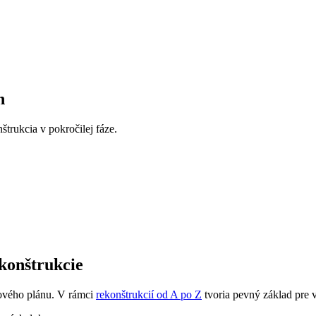
h
štrukcia v pokročilej fáze.
konštrukcie
kového plánu. V rámci
rekonštrukcií od A po Z
tvoria pevný základ pre v