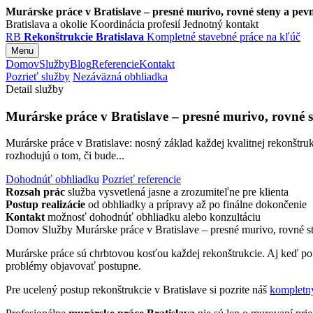
Murárske práce v Bratislave – presné murivo, rovné steny a pev
Bratislava a okolie
Koordinácia profesií
Jednotný kontakt
RB
Rekonštrukcie Bratislava
Kompletné stavebné práce na kľúč
Menu
Domov
Služby
Blog
Referencie
Kontakt
Pozrieť služby
Nezáväzná obhliadka
Detail služby
Murárske práce v Bratislave – presné murivo, rovné 
Murárske práce v Bratislave: nosný základ každej kvalitnej rekonštr
rozhodujú o tom, či bude...
Dohodnúť obhliadku
Pozrieť referencie
Rozsah prác
služba vysvetlená jasne a zrozumiteľne pre klienta
Postup realizácie
od obhliadky a prípravy až po finálne dokončenie
Kontakt
možnosť dohodnúť obhliadku alebo konzultáciu
Domov
Služby
Murárske práce v Bratislave – presné murivo, rovné s
Murárske práce sú chrbtovou kosťou každej rekonštrukcie. Aj keď po 
problémy objavovať postupne.
Pre ucelený postup rekonštrukcie v Bratislave si pozrite náš
kompletný