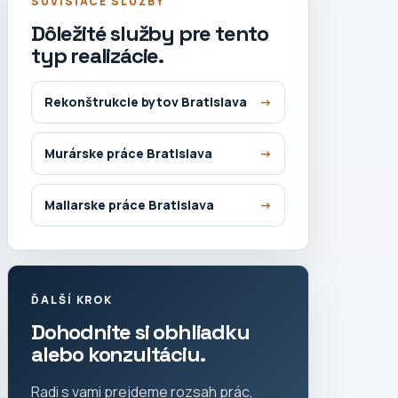
SÚVISIACE SLUŽBY
Dôležité služby pre tento
typ realizácie.
Rekonštrukcie bytov Bratislava
Murárske práce Bratislava
Maliarske práce Bratislava
ĎALŠÍ KROK
Dohodnite si obhliadku
alebo konzultáciu.
Radi s vami prejdeme rozsah prác,