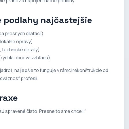
nie prahov a napojení na iné podlahy.
e podlahy najčastejšie
a presných dilatácií)
 lokálne opravy)
 technické detaily)
(rýchla obnova vzhľadu)
 jadro), najlepšie to funguje v rámci
rekonštrukcie od
adväznosť profesií.
praxe
 sú spravené čisto. Presne to sme chceli.“