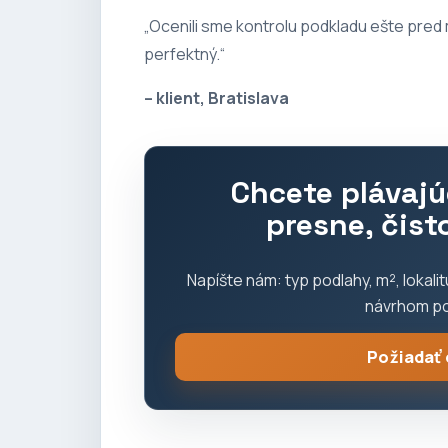
„Ocenili sme kontrolu podkladu ešte pred 
perfektný.“
– klient, Bratislava
Chcete plávaj
presne, čist
Napíšte nám: typ podlahy, m², lokali
návrhom po
Požiadať