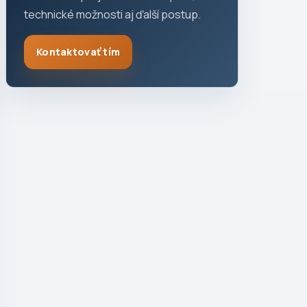
technické možnosti aj ďalší postup.
Kontaktovať tím