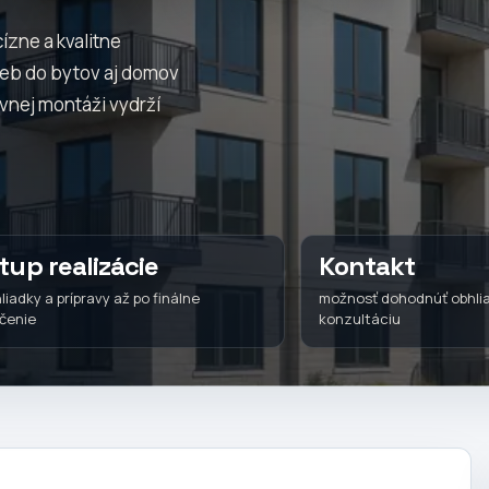
ízne a kvalitne
lieb do bytov aj domov
vnej montáži vydrží
tup realizácie
Kontakt
liadky a prípravy až po finálne
možnosť dohodnúť obhli
čenie
konzultáciu