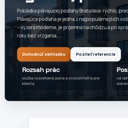
Pokládka plávajúcej podlahy Bratislava: rýchlo, prec
Plávajúca podlaha je jedna z najpopulárnejších vo
– vyzerá moderne, je príjemná na chôdzu a pri sprá
roky bez vŕzgania,...
Dohodnúť obhliadku
Pozrieť referencie
Rozsah prác
Pos
služba vysvetlená jasne a zrozumiteľne pre
od obh
klienta
dokon