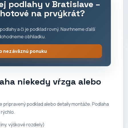
j podlahy v Bratislave –
 hotové na prvýkrát?
 podlahy a či je podklad rovný. Navrhneme ďalší
dohodneme obhliadku.
 o nezáväznú ponuku
laha niekedy vŕzga alebo
zle pripravený podklad alebo detaily montáže. Podlaha
 rýchlo.
činy, výškové rozdiely)