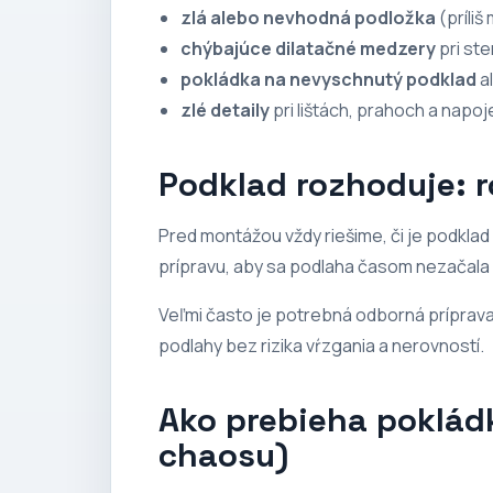
zlá alebo nevhodná podložka
(príliš
chýbajúce dilatačné medzery
pri st
pokládka na nevyschnutý podklad
al
zlé detaily
pri lištách, prahoch a napo
Podklad rozhoduje: r
Pred montážou vždy riešime, či je podklad 
prípravu, aby sa podlaha časom nezačala s
Veľmi často je potrebná odborná príprav
podlahy bez rizika vŕzgania a nerovností.
Ako prebieha poklád
chaosu)