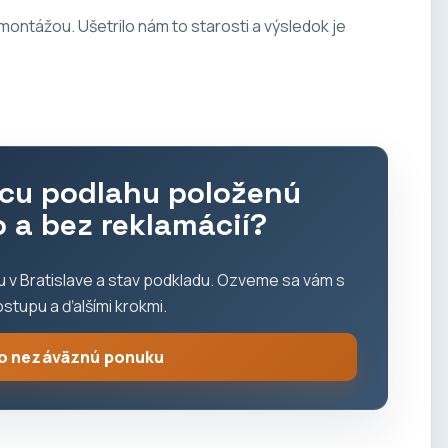
montážou. Ušetrilo nám to starosti a výsledok je
úcu podlahu položenú
o a bez reklamácií?
tu v Bratislave a stav podkladu. Ozveme sa vám s
stupu a ďalšími krokmi.
 o nezáväznú ponuku