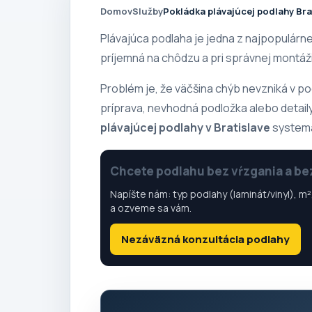
Domov
Služby
Pokládka plávajúcej podlahy Brat
Plávajúca podlaha je jedna z najpopulárne
príjemná na chôdzu a pri správnej montáži 
Problém je, že väčšina chýb nevzniká v p
príprava, nevhodná podložka alebo detail
plávajúcej podlahy v Bratislave
systemat
Chcete podlahu bez vŕzgania a b
Napíšte nám: typ podlahy (laminát/vinyl), m²
a ozveme sa vám.
Nezáväzná konzultácia podlahy