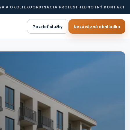
VA A OKOLIE
KOORDINÁCIA PROFESIÍ
JEDNOTNÝ KONTAKT
Pozrieť služby
Nezáväzná obhliadka