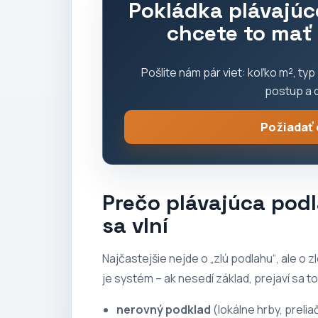
Pokládka plávajúce
chcete to mať
Pošlite nám pár viet: koľko m², typ
postup a 
Požiadať
Prečo plávajúca pod
sa vlní
Najčastejšie nejde o „zlú podlahu“, ale o 
je systém – ak nesedí základ, prejaví sa to
nerovný podklad
(lokálne hrby, prelia