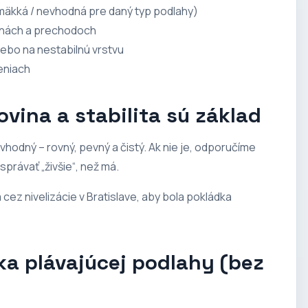
 mäkká / nevhodná pre daný typ podlahy)
enách a prechodoch
ebo na nestabilnú vrstvu
jeniach
ovina a stabilita sú základ
vhodný – rovný, pevný a čistý. Ak nie je, odporučíme
právať „živšie“, než má.
a cez
nivelizácie v Bratislave
, aby bola pokládka
ka plávajúcej podlahy (bez