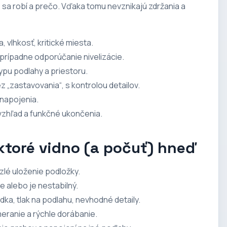
o sa robí a prečo. Vďaka tomu nevznikajú zdržania a
ta, vlhkosť, kritické miesta.
 prípadne odporúčanie nivelizácie.
ypu podlahy a priestoru.
 „zastavovania“, s kontrolou detailov.
 napojenia.
 vzhľad a funkčné ukončenia.
ktoré vidno (a počuť) hneď
zlé uloženie podložky.
ne alebo je nestabilný.
ka, tlak na podlahu, nevhodné detaily.
ranie a rýchle dorábanie.