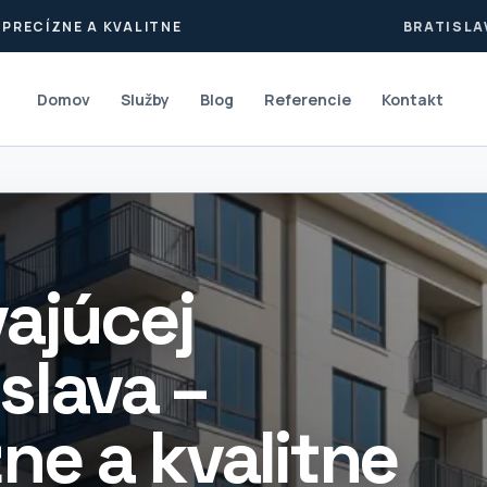
PRECÍZNE A KVALITNE
BRATISLA
Domov
Služby
Blog
Referencie
Kontakt
ajúcej
slava –
zne a kvalitne