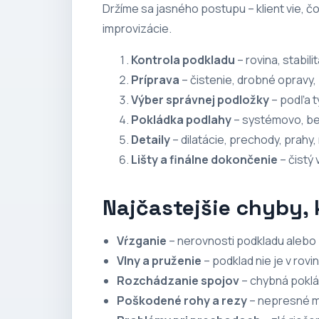
Držíme sa jasného postupu – klient vie, č
improvizácie.
Kontrola podkladu
– rovina, stabili
Príprava
– čistenie, drobné opravy,
Výber správnej podložky
– podľa t
Pokládka podlahy
– systémovo, bez
Detaily
– dilatácie, prechody, prahy,
Lišty a finálne dokončenie
– čistý
Najčastejšie chyby, 
Vŕzganie
– nerovnosti podkladu alebo 
Vlny a pruženie
– podklad nie je v rovi
Rozchádzanie spojov
– chybná poklád
Poškodené rohy a rezy
– nepresné me