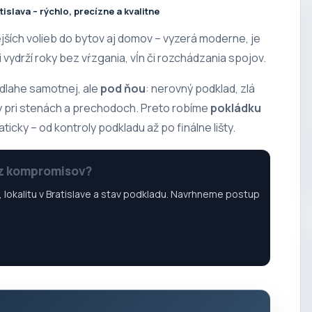
islava – rýchlo, precízne a kvalitne
jších volieb do bytov aj domov – vyzerá moderne, je
vydrží roky bez vŕzgania, vĺn či rozchádzania spojov.
odlahe samotnej, ale
pod ňou
: nerovný podklad, zlá
y pri stenách a prechodoch. Preto robíme
pokládku
icky – od kontroly podkladu až po finálne lišty.
ez kompromisov?
, lokalitu v Bratislave a stav podkladu. Navrhneme postup