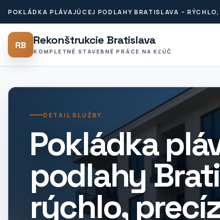
POKLÁDKA PLÁVAJÚCEJ PODLAHY BRATISLAVA – RÝCHLO, 
Rekonštrukcie Bratislava
RB
KOMPLETNÉ STAVEBNÉ PRÁCE NA KĽÚČ
DETAIL SLUŽBY
Pokládka pláv
podlahy Brati
rýchlo, precí