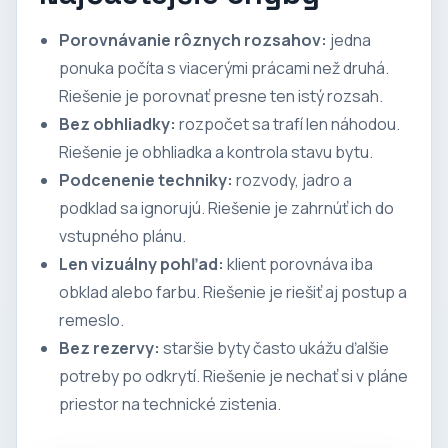
Porovnávanie rôznych rozsahov:
jedna
ponuka počíta s viacerými prácami než druhá.
Riešenie je porovnať presne ten istý rozsah.
Bez obhliadky:
rozpočet sa trafí len náhodou.
Riešenie je obhliadka a kontrola stavu bytu.
Podcenenie techniky:
rozvody, jadro a
podklad sa ignorujú. Riešenie je zahrnúť ich do
vstupného plánu.
Len vizuálny pohľad:
klient porovnáva iba
obklad alebo farbu. Riešenie je riešiť aj postup a
remeslo.
Bez rezervy:
staršie byty často ukážu ďalšie
potreby po odkrytí. Riešenie je nechať si v pláne
priestor na technické zistenia.