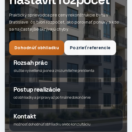
Praktický sprievodca pre ceny rekonštrukcie bytu v
Bratislave: čo tvorí rozpočet, ako porovnať ponuky a kde
sa najčastejšie skrývajú chyby.
Dohodnúť obhliadku
Pozrieť referencie
Rozsah prác
služba vysvetlená jasne a zrozumiteľne pre klienta
Postup realizácie
od obhliadky a prípravy až po finálne dokončenie
Kontakt
možnosť dohodnúť obhliadku alebo konzultáciu