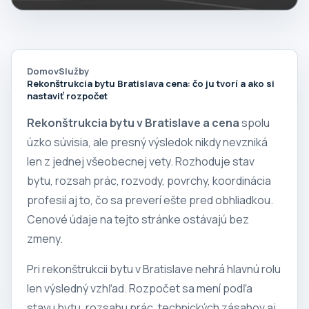
Domov
Služby
Rekonštrukcia bytu Bratislava cena: čo ju tvorí a ako si
nastaviť rozpočet
Rekonštrukcia bytu v Bratislave a cena
spolu
úzko súvisia, ale presný výsledok nikdy nevzniká
len z jednej všeobecnej vety. Rozhoduje stav
bytu, rozsah prác, rozvody, povrchy, koordinácia
profesií aj to, čo sa preverí ešte pred obhliadkou.
Cenové údaje na tejto stránke ostávajú bez
zmeny.
Pri rekonštrukcii bytu v Bratislave nehrá hlavnú rolu
len výsledný vzhľad. Rozpočet sa mení podľa
stavu bytu, rozsahu prác, technických zásahov aj