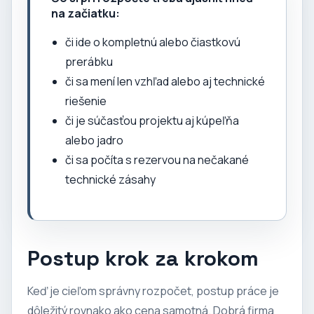
na začiatku:
či ide o kompletnú alebo čiastkovú
prerábku
či sa mení len vzhľad alebo aj technické
riešenie
či je súčasťou projektu aj kúpeľňa
alebo jadro
či sa počíta s rezervou na nečakané
technické zásahy
Postup krok za krokom
Keď je cieľom správny rozpočet, postup práce je
dôležitý rovnako ako cena samotná. Dobrá firma