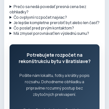
Prečo sa nedá povedať presná cena bez
obhliadky?
Čo ovplyvní rozpočet najviac?
Je lepšie kompletne prerobiť byt alebo len časť?
Čo poslať pred prvým kontaktom?
Má zmysel porovnávať len výslednú sumu?
Potrebujete rozpočet na
rekonštrukciu bytu v Bratislave?
Pošlite nám lokalitu, fotky a krátky popis
rozsahu. Dohodneme obhliadku a
pripravíme rozumný postup bez
zbytočných prekvapení.