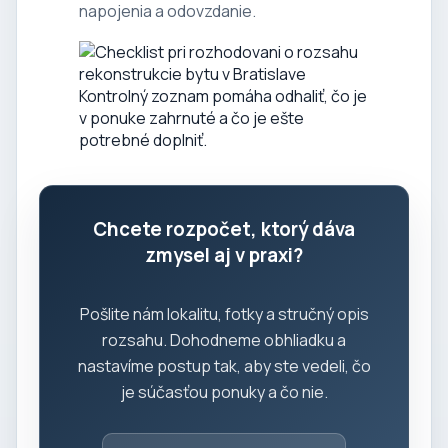
napojenia a odovzdanie.
Kontrolný zoznam pomáha odhaliť, čo je
v ponuke zahrnuté a čo je ešte
potrebné doplniť.
Chcete rozpočet, ktorý dáva
zmysel aj v praxi?
Pošlite nám lokalitu, fotky a stručný opis
rozsahu. Dohodneme obhliadku a
nastavíme postup tak, aby ste vedeli, čo
je súčasťou ponuky a čo nie.