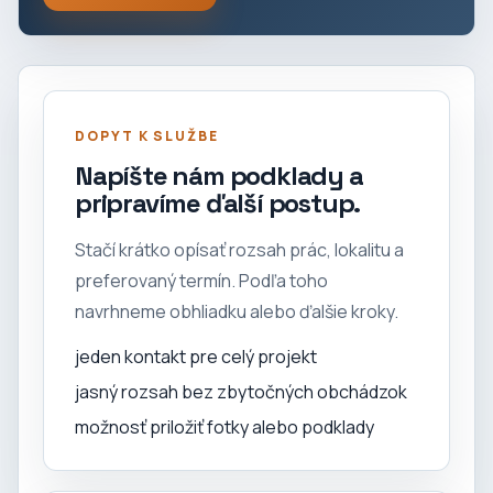
DOPYT K SLUŽBE
Napíšte nám podklady a
pripravíme ďalší postup.
Stačí krátko opísať rozsah prác, lokalitu a
preferovaný termín. Podľa toho
navrhneme obhliadku alebo ďalšie kroky.
jeden kontakt pre celý projekt
jasný rozsah bez zbytočných obchádzok
možnosť priložiť fotky alebo podklady