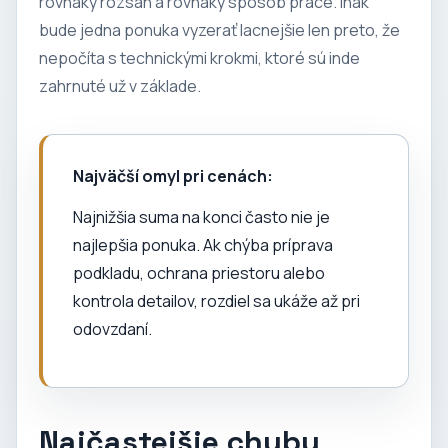
rovnaký rozsah a rovnaký spôsob práce. Inak
bude jedna ponuka vyzerať lacnejšie len preto, že
nepočíta s technickými krokmi, ktoré sú inde
zahrnuté už v základe.
Najväčší omyl pri cenách:
Najnižšia suma na konci často nie je
najlepšia ponuka. Ak chýba príprava
podkladu, ochrana priestoru alebo
kontrola detailov, rozdiel sa ukáže až pri
odovzdaní.
Najčastejšie chyby