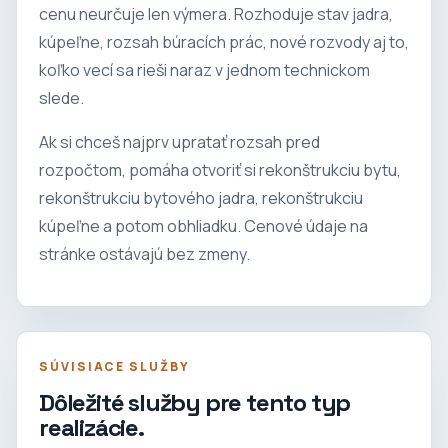
cenu neurčuje len výmera. Rozhoduje stav jadra,
kúpeľne, rozsah búracích prác, nové rozvody aj to,
koľko vecí sa rieši naraz v jednom technickom
slede.
Ak si chceš najprv upratať rozsah pred
rozpočtom, pomáha otvoriť si
rekonštrukciu bytu
,
rekonštrukciu bytového jadra
,
rekonštrukciu
kúpeľne
a potom
obhliadku
. Cenové údaje na
stránke ostávajú bez zmeny.
SÚVISIACE SLUŽBY
Dôležité služby pre tento typ
realizácie.