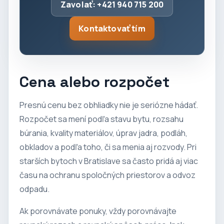
Zavolať: +421 940 715 200
Kontaktovať tím
Cena alebo rozpočet
Presnú cenu bez obhliadky nie je seriózne hádať.
Rozpočet sa mení podľa stavu bytu, rozsahu
búrania, kvality materiálov, úprav jadra, podláh,
obkladov a podľa toho, či sa menia aj rozvody. Pri
starších bytoch v Bratislave sa často pridá aj viac
času na ochranu spoločných priestorov a odvoz
odpadu.
Ak porovnávate ponuky, vždy porovnávajte