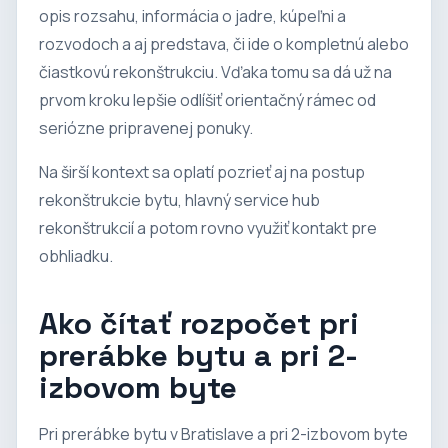
opis rozsahu, informácia o jadre, kúpeľni a
rozvodoch a aj predstava, či ide o kompletnú alebo
čiastkovú rekonštrukciu. Vďaka tomu sa dá už na
prvom kroku lepšie odlíšiť orientačný rámec od
seriózne pripravenej ponuky.
Na širší kontext sa oplatí pozrieť aj na
postup
rekonštrukcie bytu
,
hlavný service hub
rekonštrukcií
a potom rovno využiť
kontakt pre
obhliadku
.
Ako čítať rozpočet pri
prerábke bytu a pri 2-
izbovom byte
Pri prerábke bytu v Bratislave a pri 2-izbovom byte