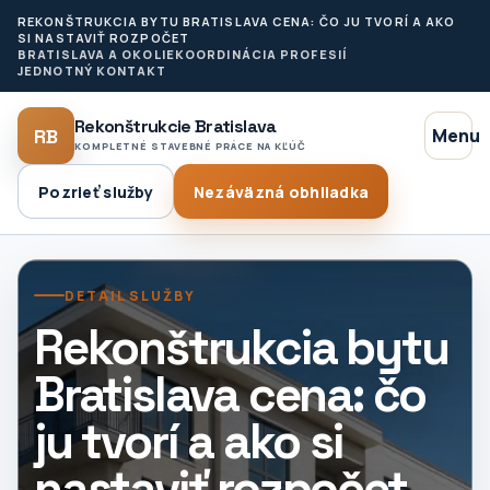
REKONŠTRUKCIA BYTU BRATISLAVA CENA: ČO JU TVORÍ A AKO
SI NASTAVIŤ ROZPOČET
BRATISLAVA A OKOLIE
KOORDINÁCIA PROFESIÍ
JEDNOTNÝ KONTAKT
Rekonštrukcie Bratislava
RB
Menu
KOMPLETNÉ STAVEBNÉ PRÁCE NA KĽÚČ
Pozrieť služby
Nezáväzná obhliadka
DETAIL SLUŽBY
Rekonštrukcia bytu
Bratislava cena: čo
ju tvorí a ako si
nastaviť rozpočet