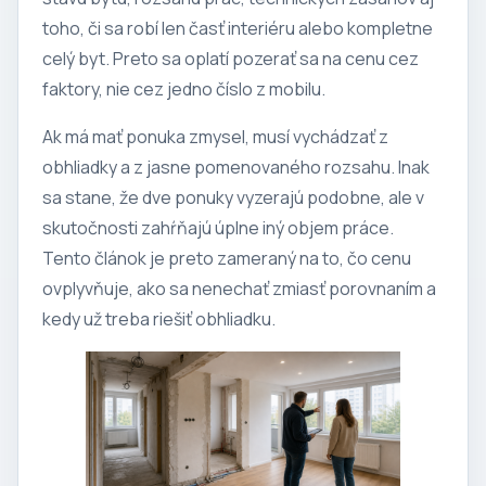
toho, či sa robí len časť interiéru alebo kompletne
celý byt. Preto sa oplatí pozerať sa na cenu cez
faktory, nie cez jedno číslo z mobilu.
Ak má mať ponuka zmysel, musí vychádzať z
obhliadky a z jasne pomenovaného rozsahu. Inak
sa stane, že dve ponuky vyzerajú podobne, ale v
skutočnosti zahŕňajú úplne iný objem práce.
Tento článok je preto zameraný na to, čo cenu
ovplyvňuje, ako sa nenechať zmiasť porovnaním a
kedy už treba riešiť obhliadku.