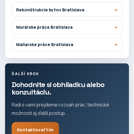
Rekonštrukcie bytov Bratislava
Murárske práce Bratislava
Maliarske práce Bratislava
ĎALŠÍ KROK
Dohodnite si obhliadku alebo
konzultáciu.
Radi s vami prejdeme rozsah prác, technické
možnosti aj ďalší postup.
Kontaktovať tím