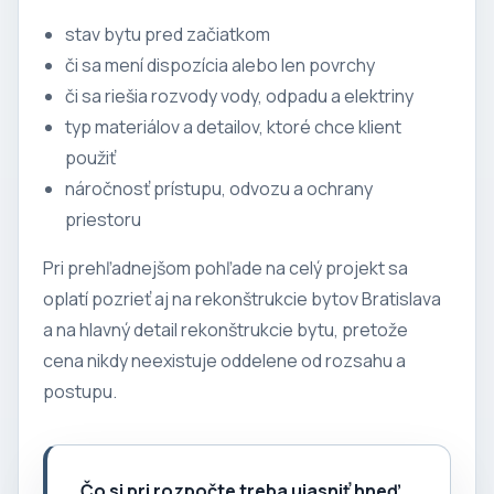
stav bytu pred začiatkom
či sa mení dispozícia alebo len povrchy
či sa riešia rozvody vody, odpadu a elektriny
typ materiálov a detailov, ktoré chce klient
použiť
náročnosť prístupu, odvozu a ochrany
priestoru
Pri prehľadnejšom pohľade na celý projekt sa
oplatí pozrieť aj na
rekonštrukcie bytov Bratislava
a na hlavný
detail rekonštrukcie bytu
, pretože
cena nikdy neexistuje oddelene od rozsahu a
postupu.
Čo si pri rozpočte treba ujasniť hneď