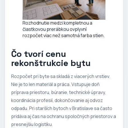
Rozhodnutie medzi kompletnou a
čiastkovou prerábkou ovplyvní
rozpočet viac než samotná farba stien.
Čo tvorí cenu
rekonštrukcie bytu
Rozpočet pri byte sa skladá z viacerých vrstiev.
Nie je to len materiál a práca. Vstupuje doň
príprava priestoru, búranie, technické úpravy,
koordinácia profesií, dokončovanie aj odvoz
odpadu. Pri starších bytoch v Bratislave sa často
pridáva aj čas na ochranu spoločných priestorov a
presnejšiu logistiku.