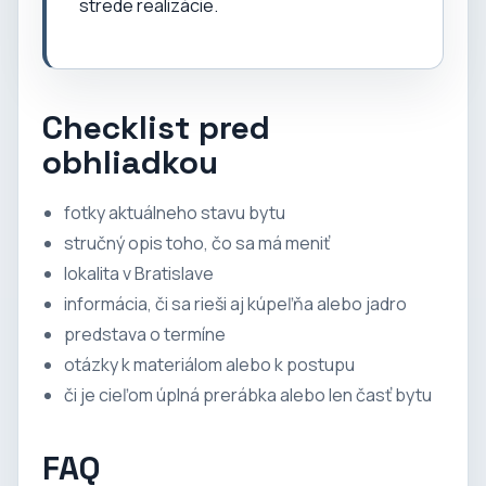
strede realizácie.
Checklist pred
obhliadkou
fotky aktuálneho stavu bytu
stručný opis toho, čo sa má meniť
lokalita v Bratislave
informácia, či sa rieši aj kúpeľňa alebo jadro
predstava o termíne
otázky k materiálom alebo k postupu
či je cieľom úplná prerábka alebo len časť bytu
FAQ