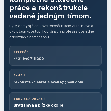
práce a rekonštrukcie
vedené jedným tímom.
Byty, domy aj čiastkové rekonštrukcie v Bratislave a
okolí. Jasný postup, koordinácia profesií a dôsledné
odovzdanie bez chaosu.
TELEFÓN
+421 940 715 200
E-MAIL
rekonstrukciebratislava83@gmail.com
SERVISNÁ OBLASŤ
Bratislava a blízke okolie