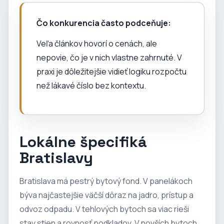
Čo konkurencia často podceňuje:
Veľa článkov hovorí o cenách, ale
nepovie, čo je v nich vlastne zahrnuté. V
praxi je dôležitejšie vidieť logiku rozpočtu
než lákavé číslo bez kontextu.
Lokálne špecifiká
Bratislavy
Bratislava má pestrý bytový fond. V panelákoch
býva najčastejšie väčší dôraz na jadro, prístup a
odvoz odpadu. V tehlových bytoch sa viac rieši
stav stien a rovnosť podkladov. V novších bytoch