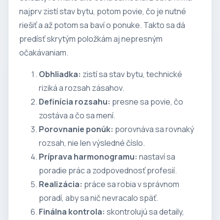
najprv zistí stav bytu, potom povie, čo je nutné
riešiť a až potom sa baví o ponuke. Takto sa dá
predísť skrytým položkám aj nepresným
očakávaniam.
Obhliadka:
zistí sa stav bytu, technické
riziká a rozsah zásahov.
Definícia rozsahu:
presne sa povie, čo
zostáva a čo sa mení.
Porovnanie ponúk:
porovnáva sa rovnaký
rozsah, nie len výsledné číslo.
Príprava harmonogramu:
nastaví sa
poradie prác a zodpovednosť profesií.
Realizácia:
práce sa robia v správnom
poradí, aby sa nič nevracalo späť.
Finálna kontrola:
skontrolujú sa detaily,