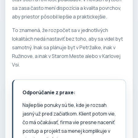
sa zasa často mení dispozícia a kvalita povrchov,
aby priestor pôsobil lepšie a praktickejšie.
To znamená, že rozpočet sa v jednotlivých
lokalitách nedá nastaviť bez toho, aby sa videl byt
samotný. Inak sa plánuje byt v Petržalke, inak v
Ružinove, a inak v Starom Meste alebo v Karlovej
Vsi.
Odporúčanie z praxe:
Najlepšie ponuky sú tie, kde je rozsah
jasný už pred začiatkom. Klient potom vie,
čo má očakávať, firma vie presne naceniť
postup a projekt sa menej komplikuje v