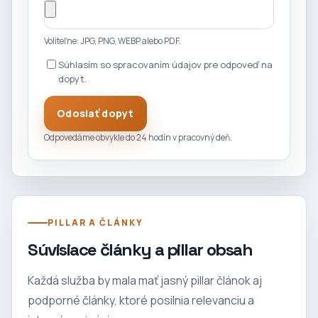
Voliteľne: JPG, PNG, WEBP alebo PDF.
Súhlasím so spracovaním údajov pre odpoveď na
dopyt.
Odoslať dopyt
Odpovedáme obvykle do 24 hodín v pracovný deň.
PILLAR A ČLÁNKY
Súvisiace články a pillar obsah
Každá služba by mala mať jasný pillar článok aj
podporné články, ktoré posilnia relevanciu a