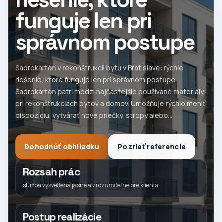
funguje len pri
správnom postupe
Sadrokartón v rekonštrukcii bytu v Bratislave: rýchle
riešenie, ktoré funguje len pri správnom postupe
Sadrokartón patrí medzi najčastejšie používané materiály
pri rekonštrukciách bytov a domov. Umožňuje rýchlo meniť
dispozíciu, vytvárať nové priečky, stropy alebo...
Dohodnúť obhliadku
Pozrieť referencie
Rozsah prác
služba vysvetlená jasne a zrozumiteľne pre klienta
Postup realizácie