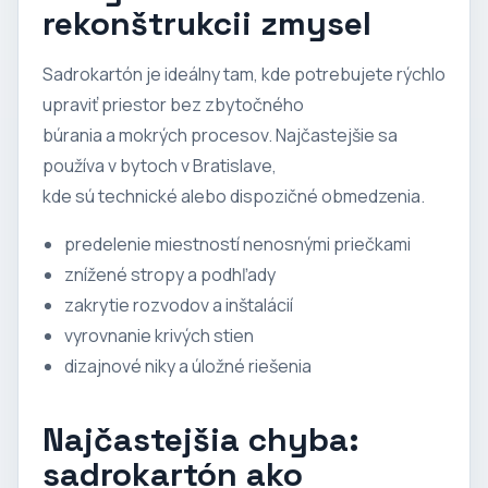
rekonštrukcii zmysel
Sadrokartón je ideálny tam, kde potrebujete rýchlo
upraviť priestor bez zbytočného
búrania a mokrých procesov. Najčastejšie sa
používa v bytoch v Bratislave,
kde sú technické alebo dispozičné obmedzenia.
predelenie miestností nenosnými priečkami
znížené stropy a podhľady
zakrytie rozvodov a inštalácií
vyrovnanie krivých stien
dizajnové niky a úložné riešenia
Najčastejšia chyba:
sadrokartón ako