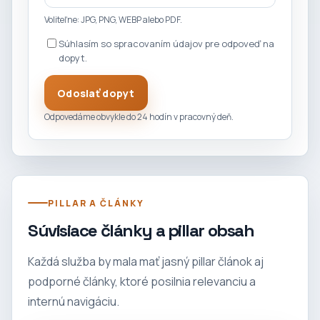
Voliteľne: JPG, PNG, WEBP alebo PDF.
Súhlasím so spracovaním údajov pre odpoveď na
dopyt.
Odoslať dopyt
Odpovedáme obvykle do 24 hodín v pracovný deň.
PILLAR A ČLÁNKY
Súvisiace články a pillar obsah
Každá služba by mala mať jasný pillar článok aj
podporné články, ktoré posilnia relevanciu a
internú navigáciu.