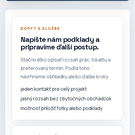
DOPYT K SLUŽBE
Napíšte nám podklady a
pripravíme ďalší postup.
Stačí krátko opísať rozsah prác, lokalitu a
preferovaný termín. Podľa toho
navrhneme obhliadku alebo ďalšie kroky.
jeden kontakt pre celý projekt
jasný rozsah bez zbytočných obchádzok
možnosť priložiť fotky alebo podklady