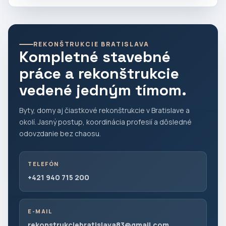
REKONŠTRUKCIE BRATISLAVA
Kompletné stavebné
práce a rekonštrukcie
vedené jedným tímom.
Byty, domy aj čiastkové rekonštrukcie v Bratislave a
okolí. Jasný postup, koordinácia profesií a dôsledné
odovzdanie bez chaosu.
TELEFÓN
+421 940 715 200
E-MAIL
rekonstrukciebratislava83@gmail.com