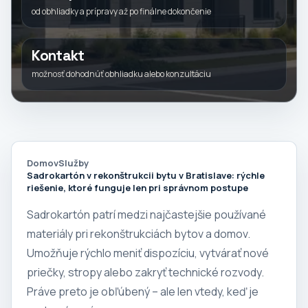
od obhliadky a prípravy až po finálne dokončenie
Kontakt
možnosť dohodnúť obhliadku alebo konzultáciu
Domov
Služby
Sadrokartón v rekonštrukcii bytu v Bratislave: rýchle
riešenie, ktoré funguje len pri správnom postupe
Sadrokartón patrí medzi najčastejšie používané
materiály pri rekonštrukciách bytov a domov.
Umožňuje rýchlo meniť dispozíciu, vytvárať nové
priečky, stropy alebo zakryť technické rozvody.
Práve preto je obľúbený – ale len vtedy, keď je