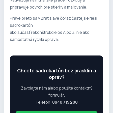
Nadväzuje na murárske práce, rozvody a
pripravuje povrch pre stierky a maľovanie.
Práve preto sa v Bratislave čoraz častejšie rieši
sadrokartón
ako súčasť rekonštrukcie od A po Z, nie ako
samostatná rýchla úprava.
Chcete sadrokartón bez prasklín a
opráv?
Zavolajte nám alebo použite kontaktný
formulár.
Telefón:
0940 715 200