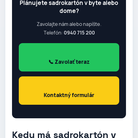
Plánujete sadrokartón v byte alebo
dome?
Zavolajte nám alebo napíšte.
Telefón:
0940 715 200
📞 Zavolať teraz
Kontaktný formulár
Kedy má sadrokartón v