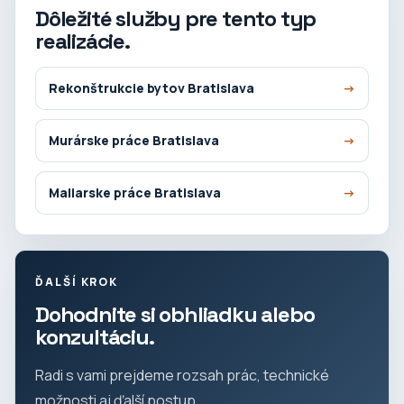
Dôležité služby pre tento typ
realizácie.
Rekonštrukcie bytov Bratislava
Murárske práce Bratislava
Maliarske práce Bratislava
ĎALŠÍ KROK
Dohodnite si obhliadku alebo
konzultáciu.
Radi s vami prejdeme rozsah prác, technické
možnosti aj ďalší postup.