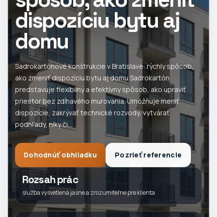
dispozíciu bytu aj
domu
Sadrokartónové konštrukcie v Bratislave: rýchly spôsob,
ako zmeniť dispozíciu bytu aj domu Sadrokartón
predstavuje flexibilný a efektívny spôsob, ako upraviť
priestor bez zdĺhavého murovania. Umožňuje meniť
dispozície, zakrývať technické rozvody, vytvárať
podhľady, niky či...
Dohodnúť obhliadku
Pozrieť referencie
Rozsah prác
služba vysvetlená jasne a zrozumiteľne pre klienta