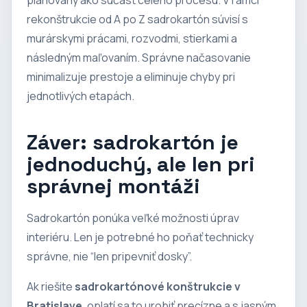
rekonštrukcie od A po Z
sadrokartón súvisí s
murárskymi prácami, rozvodmi, stierkami a
následným maľovaním. Správne načasovanie
minimalizuje prestoje a eliminuje chyby pri
jednotlivých etapách.
Záver: sadrokartón je
jednoduchý, ale len pri
správnej montáži
Sadrokartón ponúka veľké možnosti úprav
interiéru. Len je potrebné ho poňať technicky
správne, nie “len pripevniť dosky”.
Ak riešite
sadrokartónové konštrukcie v
Bratislave
, oplatí sa to urobiť precízne a s jasným