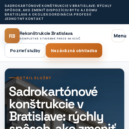
SADROKARTÓNOVÉ KONŠTRUKCIE V BRATISLAVE: RÝCHLY
SPÔSOB, AKO ZMENIŤ DISPOZÍCIU BYTU AJ DOMU
BRATISLAVA A OKOLIE
KOORDINÁCIA PROFESIÍ
JEDNOTNÝ KONTAKT
Rekonštrukcie Bratislava
RB
Menu
KOMPLETNÉ STAVEBNÉ PRÁCE NA KĽÚČ
Pozrieť služby
Nezáväzná obhliadka
DETAIL SLUŽBY
Sadrokartónové
konštrukcie v
Bratislave: rýchly
spôsob, ako zmeniť