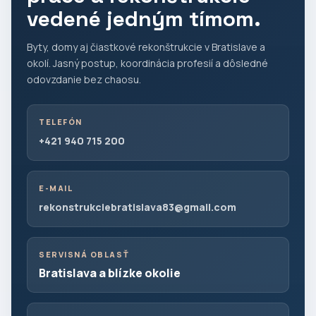
vedené jedným tímom.
Byty, domy aj čiastkové rekonštrukcie v Bratislave a
okolí. Jasný postup, koordinácia profesií a dôsledné
odovzdanie bez chaosu.
TELEFÓN
+421 940 715 200
E-MAIL
rekonstrukciebratislava83@gmail.com
SERVISNÁ OBLASŤ
Bratislava a blízke okolie