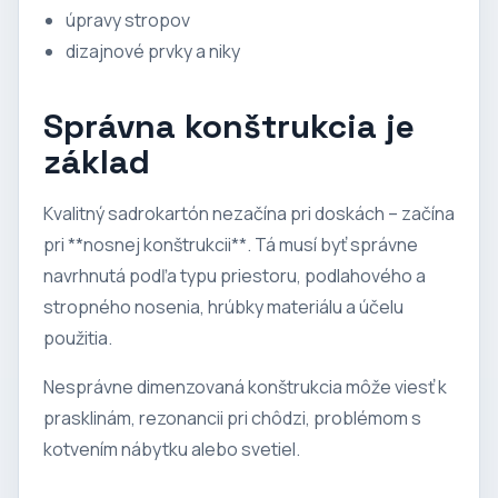
úpravy stropov
dizajnové prvky a niky
Správna konštrukcia je
základ
Kvalitný sadrokartón nezačína pri doskách – začína
pri **nosnej konštrukcii**. Tá musí byť správne
navrhnutá podľa typu priestoru, podlahového a
stropného nosenia, hrúbky materiálu a účelu
použitia.
Nesprávne dimenzovaná konštrukcia môže viesť k
prasklinám, rezonancii pri chôdzi, problémom s
kotvením nábytku alebo svetiel.