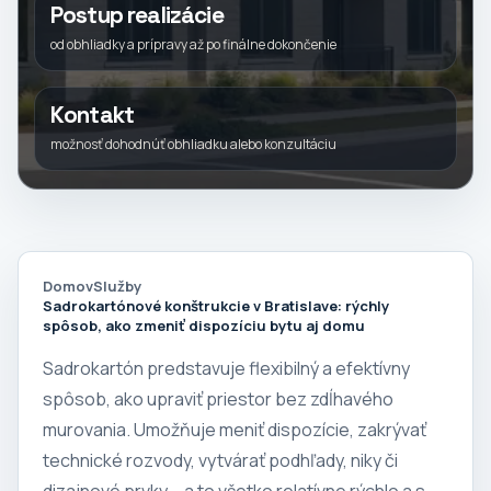
Postup realizácie
od obhliadky a prípravy až po finálne dokončenie
Kontakt
možnosť dohodnúť obhliadku alebo konzultáciu
Domov
Služby
Sadrokartónové konštrukcie v Bratislave: rýchly
spôsob, ako zmeniť dispozíciu bytu aj domu
Sadrokartón predstavuje flexibilný a efektívny
spôsob, ako upraviť priestor bez zdĺhavého
murovania. Umožňuje meniť dispozície, zakrývať
technické rozvody, vytvárať podhľady, niky či
dizajnové prvky – a to všetko relatívne rýchlo a s