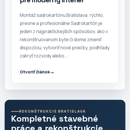
Montáž sadrokartónu Bratislava: rýchlo,
presne a profesionálne Sadrokartón je
jeden z najpraktickejších spôsobov, ako v
rekonštruovanom byte či dome zmeniť
dispozíciu, vytvoriť nové priečky, podhľady,
zakryť rozvody alebo...
Otvoriť článok
REKONŠTRUKCIE BRATISLAVA
Kompletné stavebné
práce a rekonštrukcie