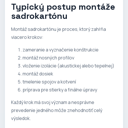
Typický postup montáže
sadrokartónu
Montáž sadrokartónu je proces, ktorý zahŕňa
viacero krokov:
zameranie a vyznačenie konštrukcie
montáž nosných profilov
vloženie izolácie (akustickej alebo tepelnej)
montáž dosiek
tmelenie spojov a kotvení
príprava pre stierky a finálne úpravy
Každý krok má svoj význam a nesprávne
prevedenie jedného môže znehodnotiť celý
výsledok.