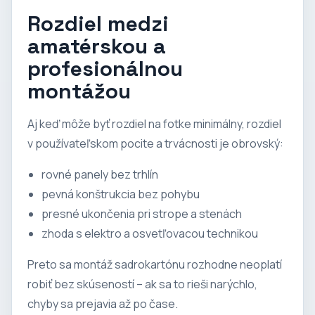
Rozdiel medzi
amatérskou a
profesionálnou
montážou
Aj keď môže byť rozdiel na fotke minimálny, rozdiel
v používateľskom pocite a trvácnosti je obrovský:
rovné panely bez trhlín
pevná konštrukcia bez pohybu
presné ukončenia pri strope a stenách
zhoda s elektro a osvetľovacou technikou
Preto sa montáž sadrokartónu rozhodne neoplatí
robiť bez skúseností – ak sa to rieši narýchlo,
chyby sa prejavia až po čase.