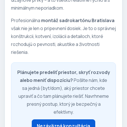
minimálnym neporiadkom.
Profesionálna
montáž sadrokartónu Bratislava
však nie je len o pripevnení dosiek. Je to o správnej
konštrukcii, kotvení, izolácii a detailoch, ktoré
rozhodujú o pevnosti, akustike a životnosti
riešenia.
Plánujete predeliť priestor, skryť rozvody
alebo meniť dispozíciu?
Pošlite nám, kde
sa jedná (byt/dom), aký priestor chcete
upraviť a čo tam plánujete riešiť. Navrhneme
presný postup, ktorý je bezpečný a
efektívny.
Nezáväzná konzultácia