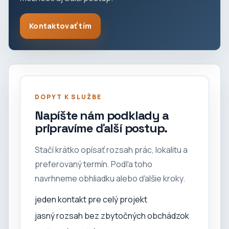
Kontaktovať tím
DOPYT K SLUŽBE
Napíšte nám podklady a
pripravíme ďalší postup.
Stačí krátko opísať rozsah prác, lokalitu a
preferovaný termín. Podľa toho
navrhneme obhliadku alebo ďalšie kroky.
jeden kontakt pre celý projekt
jasný rozsah bez zbytočných obchádzok