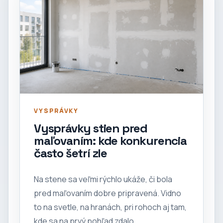
VYSPRÁVKY
Vysprávky stien pred
maľovaním: kde konkurencia
často šetrí zle
Na stene sa veľmi rýchlo ukáže, či bola
pred maľovaním dobre pripravená. Vidno
to na svetle, na hranách, pri rohoch aj tam,
kde sa na prvý pohľad zdalo,...