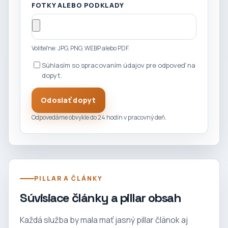
FOTKY ALEBO PODKLADY
Voliteľne: JPG, PNG, WEBP alebo PDF.
Súhlasím so spracovaním údajov pre odpoveď na
dopyt.
Odoslať dopyt
Odpovedáme obvykle do 24 hodín v pracovný deň.
PILLAR A ČLÁNKY
Súvisiace články a pillar obsah
Každá služba by mala mať jasný pillar článok aj