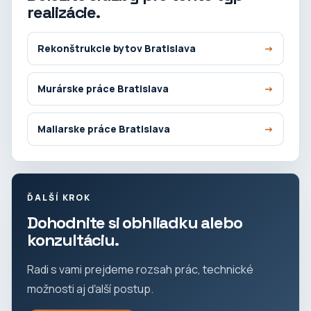
realizácie.
Rekonštrukcie bytov Bratislava
Murárske práce Bratislava
Maliarske práce Bratislava
ĎALŠÍ KROK
Dohodnite si obhliadku alebo
konzultáciu.
Radi s vami prejdeme rozsah prác, technické
možnosti aj ďalší postup.