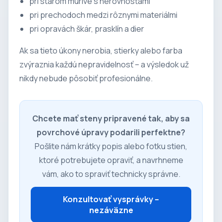
pri starom murive s nerovnosťami
pri prechodoch medzi rôznymi materiálmi
pri opravách škár, prasklín a dier
Ak sa tieto úkony nerobia, stierky alebo farba
zvýraznia každú nepravidelnosť – a výsledok už
nikdy nebude pôsobiť profesionálne.
Chcete mať steny pripravené tak, aby sa
povrchové úpravy podarili perfektne?
Pošlite nám krátky popis alebo fotku stien,
ktoré potrebujete opraviť, a navrhneme
vám, ako to spraviť technicky správne.
Konzultovať vysprávky –
nezáväzne