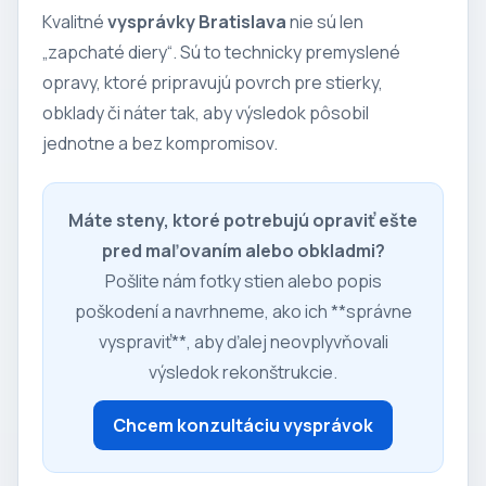
Kvalitné
vysprávky Bratislava
nie sú len
„zapchaté diery“. Sú to technicky premyslené
opravy, ktoré pripravujú povrch pre stierky,
obklady či náter tak, aby výsledok pôsobil
jednotne a bez kompromisov.
Máte steny, ktoré potrebujú opraviť ešte
pred maľovaním alebo obkladmi?
Pošlite nám fotky stien alebo popis
poškodení a navrhneme, ako ich **správne
vyspraviť**, aby ďalej neovplyvňovali
výsledok rekonštrukcie.
Chcem konzultáciu vysprávok