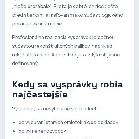
„niečo prerábalo“. Preto je dobré ich riešiť ešte
pred stierkami a maľovaním ako súčasť logického
poradia rekonštrukcie.
Profesionálna realizácia vysprávok je bežnou
súčasťou rekonštrukčných balíkov, napríklad
rekonštrukcie od A po Z
, kde je každý krok jasne
definovaný.
Kedy sa vysprávky robia
najčastejšie
Vysprávky sú nevyhnutné v prípadoch:
po vybúraní starých omietok alebo obkladov
po výmene rozvodov