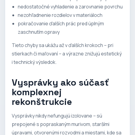
nedostatočné vyhladenie a zarovnanie povrchu
nezohľadnenie rozdielov v materiáloch
pokračovanie ďalších prác pred úplným
zaschnutím opravy
Tieto chyby sa ukážu až v ďalších krokoch – pri
stierkach či maľovaní – a výrazne znižujú estetický
i technický výsledok.
Vysprávky ako súčasť
komplexnej
rekonštrukcie
Vysprávky nikdy nefungujú izolovane – sú
prepojené s popraskaným murivom, staršími
úpravami, otvorenými rozvodmi a miestami, kde sa