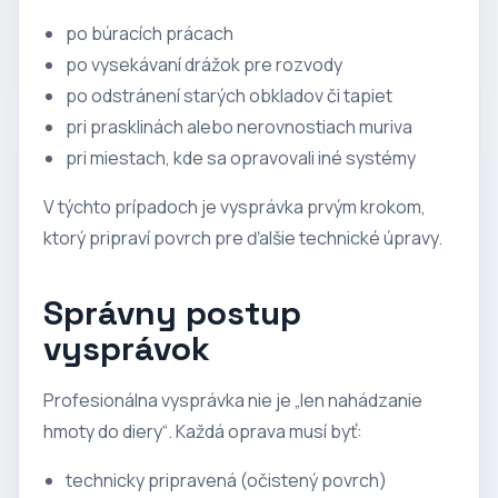
po búracích prácach
po vysekávaní drážok pre rozvody
po odstránení starých obkladov či tapiet
pri prasklinách alebo nerovnostiach muriva
pri miestach, kde sa opravovali iné systémy
V týchto prípadoch je vysprávka prvým krokom,
ktorý pripraví povrch pre ďalšie technické úpravy.
Správny postup
vysprávok
Profesionálna vysprávka nie je „len nahádzanie
hmoty do diery“. Každá oprava musí byť:
technicky pripravená (očistený povrch)