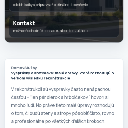
od obhliadky a prípravy až po finálne dokončenie
Kontakt
možnosť dohodnúť obhliadku alebo konzultáciu
Domov
Služby
Vysprávky v Bratislave: malé opravy, ktoré rozhodujú o
veľkom výsledku rekonštrukcie
V rekonštrukcii sú vysprávky často nenápadnou
časťou – “len pár dierok a hrbolčekov,” hovorí si
mnoho ľudí. No práve tieto malé úpravy rozhodujú
o tom, či budú steny a stropy pôsobiť čisto, rovno
a profesionálne po všetkých ďalších krokoch.