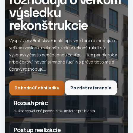
výsledku
rekonštrukcie
Vysprávky v Bratislave: malé opravy, ktoré rozhodujú o
veľkom výsledku rekonštrukcie V rekonštrukcii sú
vysprávky často nenápadnou časťou – “len pár dierok a
hrbolčekov,” hovorí si mnoho ľudí. No práve tieto malé
úpravy rozhodujú...
Dohodnúť obhliadku
Pozrieť referencie
Rozsah prác
služba vysvetlená jasne a zrozumiteľne pre klienta
Postup realizácie