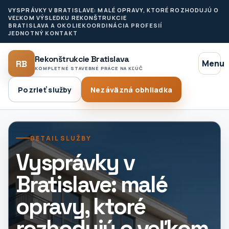
VYSPRÁVKY V BRATISLAVE: MALÉ OPRAVY, KTORÉ ROZHODUJÚ O
VEĽKOM VÝSLEDKU REKONŠTRUKCIE
BRATISLAVA A OKOLIE
KOORDINÁCIA PROFESIÍ
JEDNOTNÝ KONTAKT
Rekonštrukcie Bratislava
RB
Menu
KOMPLETNÉ STAVEBNÉ PRÁCE NA KĽÚČ
Pozrieť služby
Nezáväzná obhliadka
DETAIL SLUŽBY
Vysprávky v
Bratislave: malé
opravy, ktoré
rozhodujú o veľkom