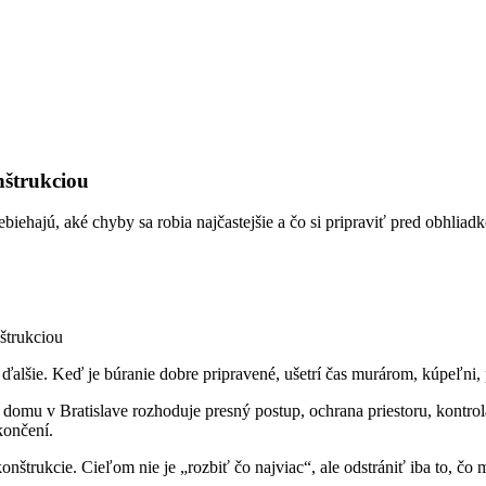
nštrukciou
biehajú, aké chyby sa robia najčastejšie a čo si pripraviť pred obhliad
štrukciou
ko ďalšie. Keď je búranie dobre pripravené, ušetrí čas murárom, kúpeľn
ebo domu v Bratislave rozhoduje presný postup, ochrana priestoru, kontro
končení.
onštrukcie. Cieľom nie je „rozbiť čo najviac“, ale odstrániť iba to, čo 