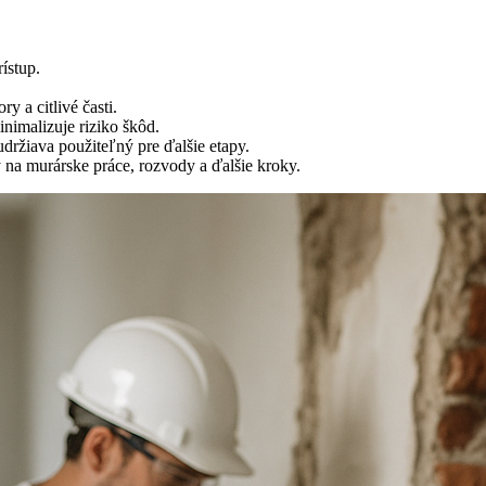
ístup.
y a citlivé časti.
nimalizuje riziko škôd.
držiava použiteľný pre ďalšie etapy.
ý na murárske práce, rozvody a ďalšie kroky.