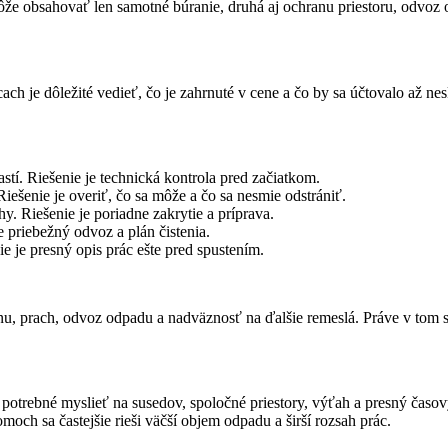
e obsahovať len samotné búranie, druhá aj ochranu priestoru, odvoz o
cach je dôležité vedieť, čo je zahrnuté v cene a čo by sa účtovalo až ne
stí. Riešenie je technická kontrola pred začiatkom.
šenie je overiť, čo sa môže a čo sa nesmie odstrániť.
y. Riešenie je poriadne zakrytie a príprava.
 priebežný odvoz a plán čistenia.
e je presný opis prác ešte pred spustením.
nu, prach, odvoz odpadu a nadväznosť na ďalšie remeslá. Práve v tom sa
 potrebné myslieť na susedov, spoločné priestory, výťah a presný časov
moch sa častejšie rieši väčší objem odpadu a širší rozsah prác.