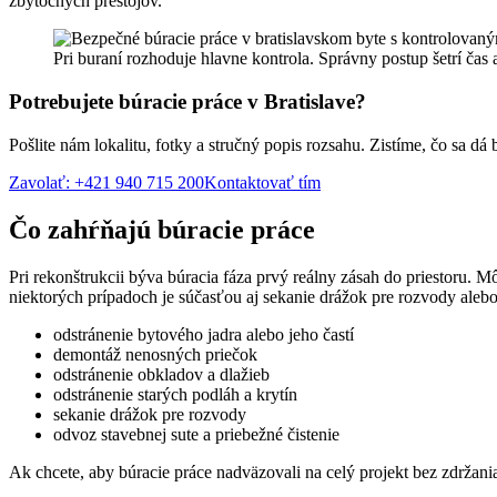
zbytočných prestojov.
Pri buraní rozhoduje hlavne kontrola. Správny postup šetrí čas 
Potrebujete búracie práce v Bratislave?
Pošlite nám lokalitu, fotky a stručný popis rozsahu. Zistíme, čo sa dá
Zavolať: +421 940 715 200
Kontaktovať tím
Čo zahŕňajú búracie práce
Pri rekonštrukcii býva búracia fáza prvý reálny zásah do priestoru. Mô
niektorých prípadoch je súčasťou aj sekanie drážok pre rozvody alebo 
odstránenie bytového jadra alebo jeho častí
demontáž nenosných priečok
odstránenie obkladov a dlažieb
odstránenie starých podláh a krytín
sekanie drážok pre rozvody
odvoz stavebnej sute a priebežné čistenie
Ak chcete, aby búracie práce nadväzovali na celý projekt bez zdržania