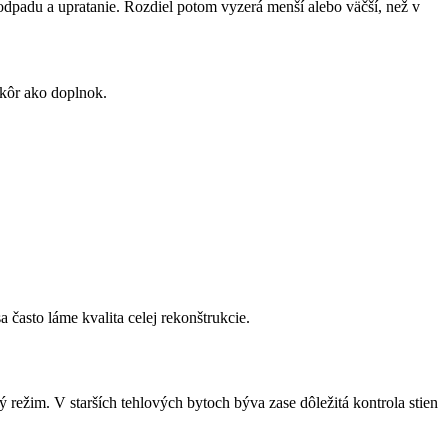
dpadu a upratanie. Rozdiel potom vyzerá menší alebo väčší, než v
skôr ako doplnok.
 často láme kvalita celej rekonštrukcie.
ý režim. V starších tehlových bytoch býva zase dôležitá kontrola stien