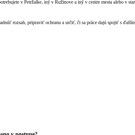
 potrebujete v Petržalke, iný v Ružinove a iný v centre mesta alebo v 
adnúť rozsah, pripraviť ochranu a určiť, či sa práce dajú spojiť s ďalší
jasno v postupe?