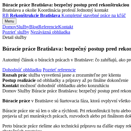
Búracie práce Bratislava: bezpečný postup pred rekonštrukciou
Bratislava a okolie
Koordinácia profesií
Jednotný kontakt
RB
Rekonštrukcie Bratislava
Kompletné stavebné práce na kľúč
Menu
Domov
Služby
Blog
Referencie
Kontakt
Pozrieť služby
Nezáväzná obhliadka
Detail služby
Búracie práce Bratislava: bezpečný postup pred reko
Autoritný článok o búracích prácach v Bratislave: čo zahŕňajú, ako pre
Dohodnúť obhliadku
Pozrieť referencie
Rozsah prác
služba vysvetlená jasne a zrozumiteľne pre klienta
Postup realizácie
od obhliadky a prípravy až po finálne dokončenie
Kontakt
možnosť dohodnúť obhliadku alebo konzultáciu
Domov
Služby
Búracie práce Bratislava: bezpečný postup pred rekon
Búracie práce
v Bratislave sú štartovacia fáza, ktorá ovplyvní všet
Búracie práce nie sú len o sile a rýchlosti. Pri rekonštrukcii bytu al
prejavia už pri murárskych prácach, rozvodoch alebo pri finálnom do
Preto búracie práce riešime ako technickú prípravu na ďalšie etapy rek