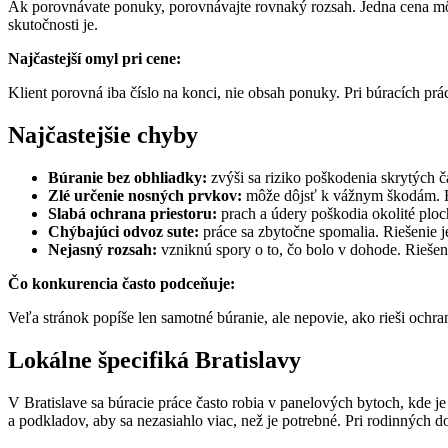
Ak porovnávate ponuky, porovnávajte rovnaký rozsah. Jedna cena môž
skutočnosti je.
Najčastejší omyl pri cene:
Klient porovná iba číslo na konci, nie obsah ponuky. Pri búracích prá
Najčastejšie chyby
Búranie bez obhliadky:
zvýši sa riziko poškodenia skrytých ča
Zlé určenie nosných prvkov:
môže dôjsť k vážnym škodám. Rie
Slabá ochrana priestoru:
prach a údery poškodia okolité ploch
Chýbajúci odvoz sute:
práce sa zbytočne spomalia. Riešenie je
Nejasný rozsah:
vzniknú spory o to, čo bolo v dohode. Riešeni
Čo konkurencia často podceňuje:
Veľa stránok popíše len samotné búranie, ale nepovie, ako rieši ochra
Lokálne špecifiká Bratislavy
V Bratislave sa búracie práce často robia v panelových bytoch, kde je
a podkladov, aby sa nezasiahlo viac, než je potrebné. Pri rodinných do