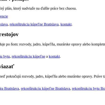
čný plán, ktorý nadviaže na ďalšie práce bez chaosu.
encie
islava
,
rekonštrukcia kúpeľne Bratislava
,
kontakt
.
restojov
eduje po ňom: rozvody, jadro, kúpeľňa, murárske opravy alebo kompletn
iu bytu
,
rekonštrukciu kúpeľne
a
kontakt
.
viazať
neď pokračujú rozvody, jadro, kúpeľňa alebo murárske opravy. Práve tát
ra Bratislava
,
rekonštrukciu kúpeľne Bratislava
,
rekonštrukciu bytu Bra