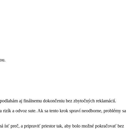
kou.
i, podlahám aj finálnemu dokončeniu bez zbytočných reklamácií.
la rizík a odvoz sute. Ak sa tento krok spraví neodborne, problémy sa
má ísť preč, a pripraviť priestor tak, aby bolo možné pokračovať bez