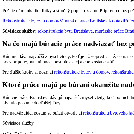
Pošlite nám lokalitu, fotky a stručný popis rozsahu. Pripravíme bezpe
Rekonštrukcie bytov a domov
Murárske práce Bratislava
Kontakt
Refer
Súvisiace služby:
rekonštrukcia bytu Bratislava
,
murárske práce Brat
Na čo majú búracie práce nadviazať bez p
Búranie dáva najväčší zmysel vtedy, keď je už vopred jasné, čo nasl
priestor po vyprataní hneď posunie ďalej alebo zostane stáť.
Pre ďalšie kroky si pozri aj
rekonštrukcie bytov a domov
,
rekonštrukc
Ktoré práce majú po búraní okamžite nad
Búracie práce Bratislava dávajú najväčší zmysel vtedy, keď po nich h
plynulo posunie do ďalšej fázy.
Pre nadväzujúci postup sa oplatí otvoriť aj
rekonštrukciu bytového jad
Súvisiace služby