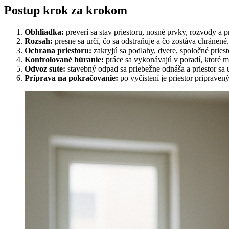
Postup krok za krokom
Obhliadka:
preverí sa stav priestoru, nosné prvky, rozvody a pr
Rozsah:
presne sa určí, čo sa odstraňuje a čo zostáva chránené.
Ochrana priestoru:
zakryjú sa podlahy, dvere, spoločné priestor
Kontrolované búranie:
práce sa vykonávajú v poradí, ktoré mi
Odvoz sute:
stavebný odpad sa priebežne odnáša a priestor sa u
Príprava na pokračovanie:
po vyčistení je priestor pripraven