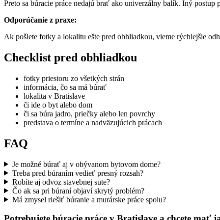
Preto sa búracie práce nedajú brať ako univerzálny balík. Iný postup
Odporúčanie z praxe:
Ak pošlete fotky a lokalitu ešte pred obhliadkou, vieme rýchlejšie odh
Checklist pred obhliadkou
fotky priestoru zo všetkých strán
informácia, čo sa má búrať
lokalita v Bratislave
či ide o byt alebo dom
či sa búra jadro, priečky alebo len povrchy
predstava o termíne a nadväzujúcich prácach
FAQ
Je možné búrať aj v obývanom bytovom dome?
Treba pred búraním vedieť presný rozsah?
Robíte aj odvoz stavebnej sute?
Čo ak sa pri búraní objaví skrytý problém?
Má zmysel riešiť búranie a murárske práce spolu?
Potrebujete búracie práce v Bratislave a chcete mať 