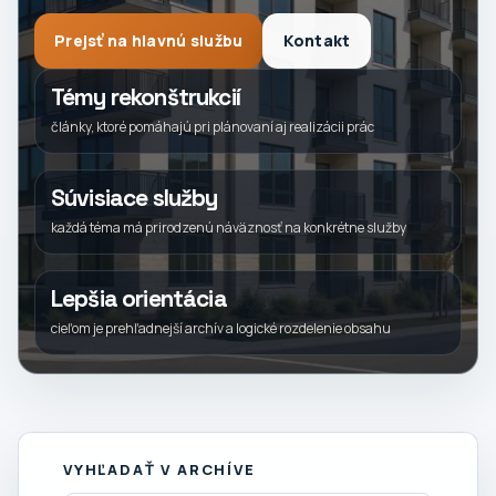
Prejsť na hlavnú službu
Kontakt
Témy rekonštrukcií
články, ktoré pomáhajú pri plánovaní aj realizácii prác
Súvisiace služby
každá téma má prirodzenú náväznosť na konkrétne služby
Lepšia orientácia
cieľom je prehľadnejší archív a logické rozdelenie obsahu
VYHĽADAŤ V ARCHÍVE