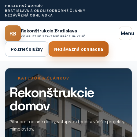
OBSAHOVÝ ARCHÍV
BRATISLAVA A OKOLIE
ODBORNÉ ČLÁNKY
NEZÁVÄZNÁ OBHLIADKA
Rekonštrukcie Bratislava
RB
Menu
KOMPLETNÉ STAVEBNÉ PRÁCE NA KĽÚČ
Pozrieť služby
Nezáväzná obhliadka
KATEGÓRIA ČLÁNKOV
Rekonštrukcie
domov
Pillar pre rodinné domy, vstupy, exteriér a väčšie projekty
mimo bytov.