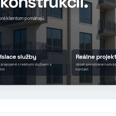
konštrukcií.
toré klientom pomáhajú
isiace služby
Reálne projek
 prepojené s reálnymi službami a
obsah prirodzene nadväz
tmi
kontakt