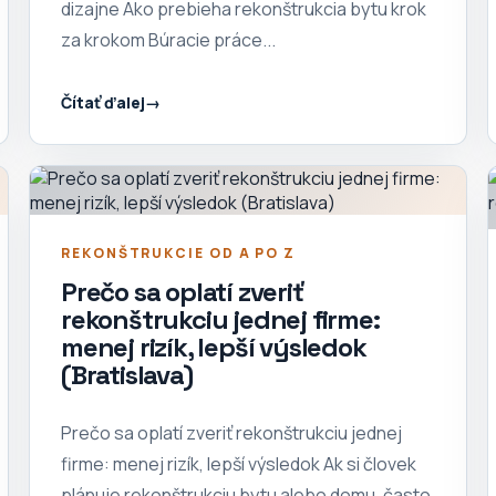
dizajne Ako prebieha rekonštrukcia bytu krok
za krokom Búracie práce...
Čítať ďalej
REKONŠTRUKCIE OD A PO Z
Prečo sa oplatí zveriť
rekonštrukciu jednej firme:
menej rizík, lepší výsledok
(Bratislava)
Prečo sa oplatí zveriť rekonštrukciu jednej
firme: menej rizík, lepší výsledok Ak si človek
plánuje rekonštrukciu bytu alebo domu, často