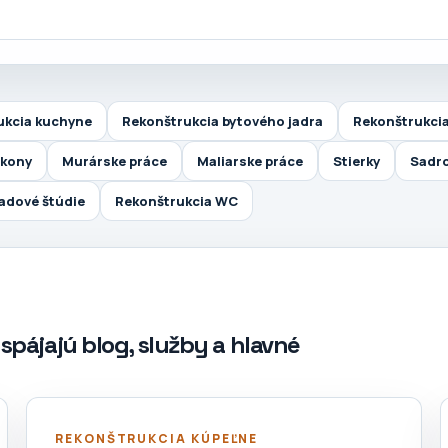
ukcia kuchyne
Rekonštrukcia bytového jadra
Rekonštrukcia
lkony
Murárske práce
Maliarske práce
Stierky
Sadr
padové štúdie
Rekonštrukcia WC
spájajú blog, služby a hlavné
REKONŠTRUKCIA KÚPEĽNE