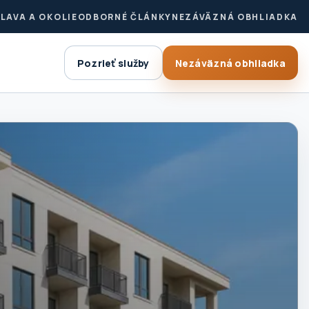
LAVA A OKOLIE
ODBORNÉ ČLÁNKY
NEZÁVÄZNÁ OBHLIADKA
Pozrieť služby
Nezáväzná obhliadka