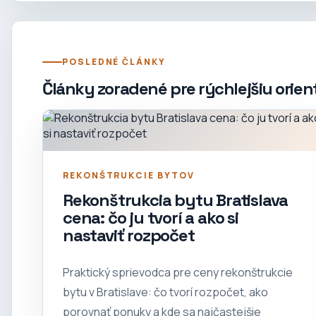
POSLEDNÉ ČLÁNKY
Články zoradené pre rýchlejšiu orien
REKONŠTRUKCIE BYTOV
Rekonštrukcia bytu Bratislava
cena: čo ju tvorí a ako si
nastaviť rozpočet
Praktický sprievodca pre ceny rekonštrukcie
bytu v Bratislave: čo tvorí rozpočet, ako
porovnať ponuky a kde sa najčastejšie