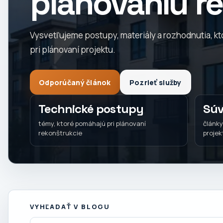
plánovaniu re
Vysvetľujeme postupy, materiály a rozhodnutia, k
pri plánovaní projektu.
Odporúčaný článok
Pozrieť služby
Technické postupy
Súv
témy, ktoré pomáhajú pri plánovaní
články
rekonštrukcie
projek
VYHĽADAŤ V BLOGU