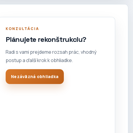
KONZULTÁCIA
Plánujete rekonštrukciu?
Radi s vami prejdeme rozsah prác, vhodný
postup a ďalší krok k obhliadke.
Nezáväzná obhliadka