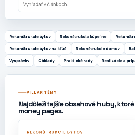
Rekonštrukcie bytov
Rekonštrukcia kúpeľne
Rekonštr
Rekonštrukcie bytov na kľúč
Rekonštrukcie domov
Ba
Vysprávky
Obklady
Praktické rady
Realizácie a prí
PILLAR TÉMY
Najdôležitejšie obsahové huby, ktoré 
money pages.
REKONŠTRUKCIE BYTOV