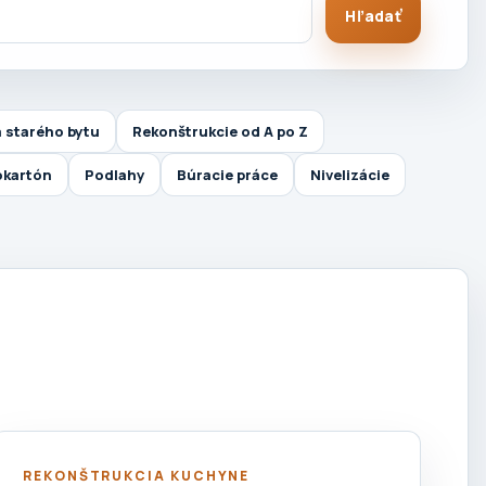
Hľadať
 starého bytu
Rekonštrukcie od A po Z
okartón
Podlahy
Búracie práce
Nivelizácie
REKONŠTRUKCIA KUCHYNE