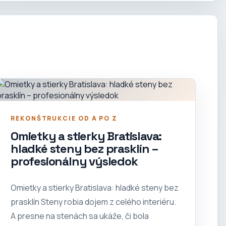
REKONŠTRUKCIE OD A PO Z
Omietky a stierky Bratislava:
hladké steny bez prasklín –
profesionálny výsledok
Omietky a stierky Bratislava: hladké steny bez
prasklín Steny robia dojem z celého interiéru.
A presne na stenách sa ukáže, či bola